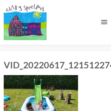
Edith's Speelhoek
Professionele gastouderopvang
VID_20220617_121512274