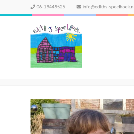
06-19449525
info@ediths-speelhoek.n
Edith's Speelhoek
Professionele gastouderopvang