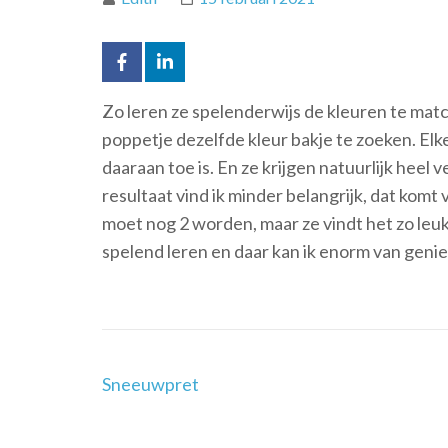
Zo leren ze spelenderwijs de kleuren te matc
poppetje dezelfde kleur bakje te zoeken. Elke
daaraan toe is. En ze krijgen natuurlijk hee
resultaat vind ik minder belangrijk, dat komt 
moet nog 2 worden, maar ze vindt het zo leu
spelend leren en daar kan ik enorm van genie
Post
Sneeuwpret
Navigation