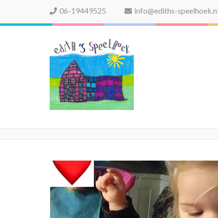
06-19449525
info@ediths-speelhoek.n
Edith's Speelhoek
Professionele gastouderopvang