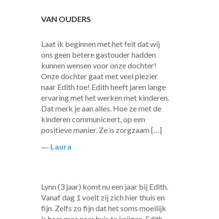
VAN OUDERS
Laat ik beginnen met het feit dat wij
ons geen betere gastouder hadden
kunnen wensen voor onze dochter!
Onze dochter gaat met veel plezier
naar Edith toe! Edith heeft jaren lange
ervaring met het werken met kinderen.
Dat merk je aan alles. Hoe ze met de
kinderen communiceert, op een
positieve manier. Ze is zorgzaam […]
―
Laura
Lynn (3 jaar) komt nu een jaar bij Edith.
Vanaf dag 1 voelt zij zich hier thuis en
fijn. Zelfs zo fijn dat het soms moeilijk
is haar mee naar huis te krijgen. Edith