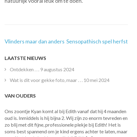
natuurlijk vooral leuk om te doen.
Post
Vlinders maar dan anders
Sensopathisch spel herfst
Navigation
LAATSTE NIEUWS
Ontdekken . . .
9 augustus 2024
Wat is dit voor gekke foto, maar . . .
10 mei 2024
VAN OUDERS
Ons zoontje Kyan komt al bij Edith vanaf dat hij 4 maanden
oud is. Inmiddels is hij bijna 2. Wij zijn zo enorm tevreden en
zo blij met dit fijne, professionele plekje bij Edith! Het is
soms best spannend om je kind ergens achter te laten, maar