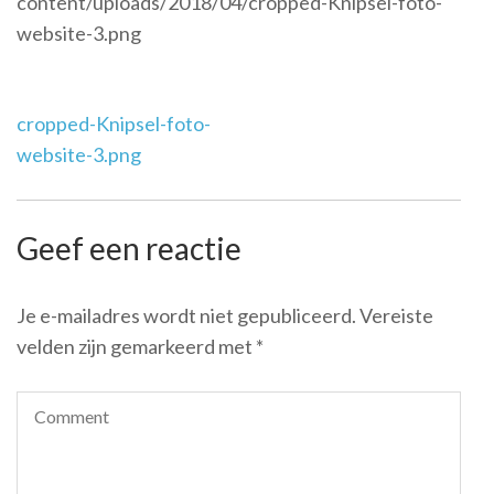
content/uploads/2018/04/cropped-Knipsel-foto-
website-3.png
Post
cropped-Knipsel-foto-
Navigation
website-3.png
Geef een reactie
Je e-mailadres wordt niet gepubliceerd.
Vereiste
velden zijn gemarkeerd met
*