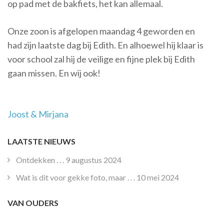
op pad met de bakfiets, het kan allemaal.
Onze zoon is afgelopen maandag 4 geworden en
had zijn laatste dag bij Edith. En alhoewel hij klaar is
voor school zal hij de veilige en fijne plek bij Edith
gaan missen. En wij ook!
Post
Joost & Mirjana
Navigation
LAATSTE NIEUWS
Ontdekken . . .
9 augustus 2024
Wat is dit voor gekke foto, maar . . .
10 mei 2024
VAN OUDERS