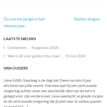
Post
De eerste jarige in het
Buiten zingen
Navigation
nieuwe jaar.
LAATSTE NIEUWS
Ontdekken . . .
9 augustus 2024
Wat is dit voor gekke foto, maar . . .
10 mei 2024
VAN OUDERS
Lieve Edith, Vandaag is de dag dat Owen na ruim 4 jaar
afscheid van jullie neemt. Hiermee laat hij een vertrouwde
omgeving achter, waar een aanzienlijk deel van de kern is
gelegd voor zijn verdere pad. Jouw aandacht, je goede zorgen
en de vertrouwde omgeving die jij wist neer te zetten, pasten
zo goed bij […]